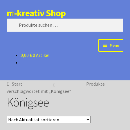
m-kreativ Shop
Zur
Zum
Suchen
Navigation
Inhalt
Suchen
springen
springen
nach:
Menü
0,00
€
0 Artikel
Shop
Mein Konto
Start
Produkte
Warenkorb
verschlagwortet mit „Königsee“
Königsee
Kasse
zurück zur Startseite