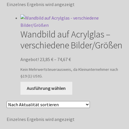
Einzelnes Ergebnis wird angezeigt
Wandbild auf Acrylglas –
verschiedene Bilder/Größen
Angebot!
23,85
€
–
74,67
€
Kein Mehrwertsteuerausweis, da Kleinunternehmer nach
§19 (1) UStG.
Dieses
Ausführung wählen
Produkt
weist
mehrere
Varianten
Einzelnes Ergebnis wird angezeigt
auf.
Die