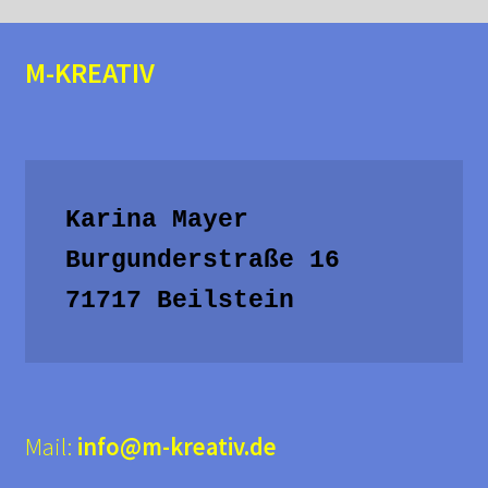
Optionen
können
M-KREATIV
auf
der
Produktseite
gewählt
werden
Karina Mayer

Burgunderstraße 16

71717 Beilstein
Mail:
info@m-kreativ.de