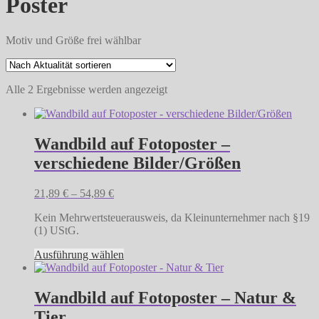
Poster
Motiv und Größe frei wählbar
Nach
Alle 2 Ergebnisse werden angezeigt
Aktualität
sortiert
Wandbild auf Fotoposter –
verschiedene Bilder/Größen
21,89
€
–
54,89
€
Kein Mehrwertsteuerausweis, da Kleinunternehmer nach §19
(1) UStG.
Dieses
Ausführung wählen
Produkt
weist
mehrere
Wandbild auf Fotoposter – Natur &
Varianten
Tier
auf.