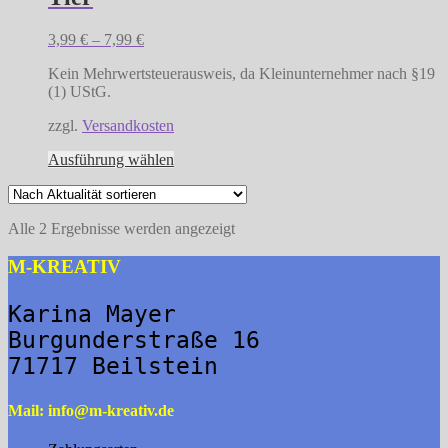
Die
Optionen
3,99
€
–
7,99
€
können
auf
Kein Mehrwertsteuerausweis, da Kleinunternehmer nach §19
der
(1) UStG.
Produktseite
gewählt
zzgl.
Versandkosten
werden
Dieses
Ausführung wählen
Produkt
weist
mehrere
Nach
Alle 2 Ergebnisse werden angezeigt
Varianten
Aktualität
auf.
sortiert
M-KREATIV
Die
Optionen
können
Karina Mayer

auf
Burgunderstraße 16

der
Produktseite
71717 Beilstein
gewählt
werden
Mail:
info@m-kreativ.de