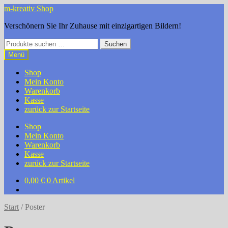
Zur
Zum
m-kreativ Shop
Navigation
Inhalt
Verschönern Sie Ihr Zuhause mit einzigartigen Bildern!
springen
springen
Suchen
Suchen
nach:
Menü
Shop
Mein Konto
Warenkorb
Kasse
zurück zur Startseite
Shop
Mein Konto
Warenkorb
Kasse
zurück zur Startseite
0,00
€
0 Artikel
Start
/
Poster