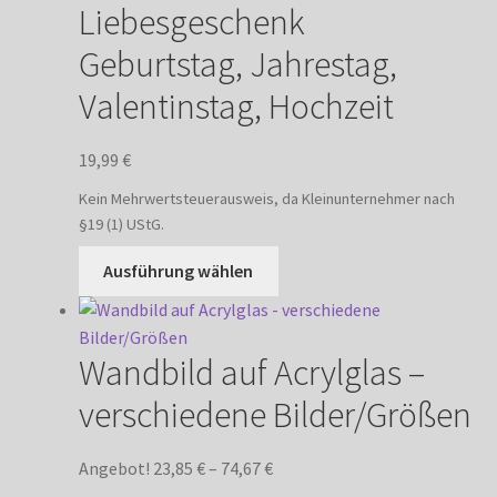
Liebesgeschenk
Geburtstag, Jahrestag,
Valentinstag, Hochzeit
19,99
€
Kein Mehrwertsteuerausweis, da Kleinunternehmer nach
§19 (1) UStG.
Dieses
Ausführung wählen
Produkt
weist
mehrere
Wandbild auf Acrylglas –
Varianten
auf.
verschiedene Bilder/Größen
Die
Optionen
Angebot!
23,85
€
–
74,67
€
können