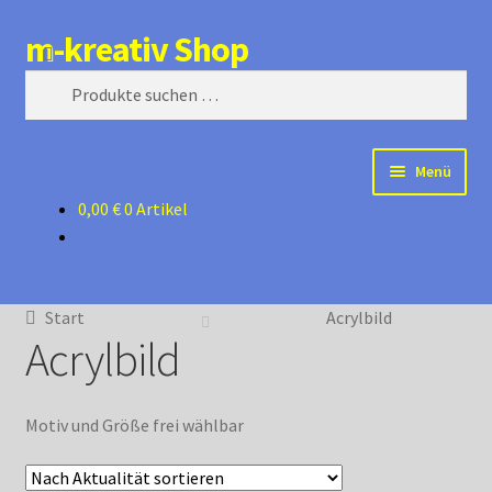
m-kreativ Shop
Zur
Zum
Suchen
Navigation
Inhalt
Suchen
springen
springen
nach:
Menü
0,00
€
0 Artikel
Shop
Mein Konto
Start
Acrylbild
Warenkorb
Acrylbild
Kasse
Motiv und Größe frei wählbar
zurück zur Startseite