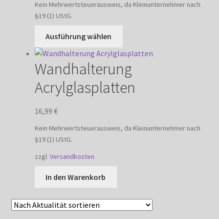
auf
Kein Mehrwertsteuerausweis, da Kleinunternehmer nach
§19 (1) UStG.
der
Produktseite
Dieses
Ausführung wählen
gewählt
Produkt
werden
weist
Wandhalterung
mehrere
Varianten
Acrylglasplatten
auf.
Die
16,99
€
Optionen
können
Kein Mehrwertsteuerausweis, da Kleinunternehmer nach
§19 (1) UStG.
auf
der
zzgl.
Versandkosten
Produktseite
In den Warenkorb
gewählt
werden